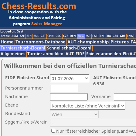
Logged on: Gast
Arabic
ARM
AZE
BIH
BUL
CAT
CHN
CRO
CZE
DEN
ENG
ESP
FAI
FIN
FRA
GER
GRE
INA
I
Home
Tournament-Database
AUT championship
Pictures
F
Turnierschach-Elozahl
Schnellschach-Elozahl
Allgemeines
Turnier anmelden: AUT
FIDE
Spieler anmelden
Elo AU
Willkommen bei den offiziellen Turnierscha
FIDE-Elolisten Stand
AUT-Elolisten Stand
6.936
Personennummer
Nachname
Vorname
Ebene
Bundesland
Spgem./Kreis/Verein
Nur "österreichische" Spieler (Land=A