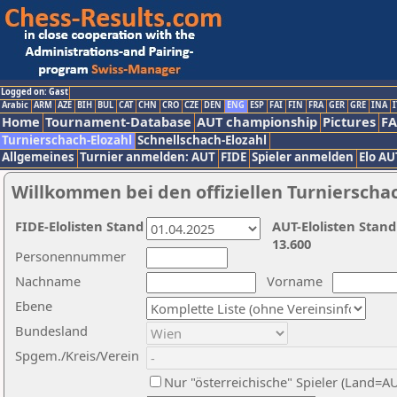
Logged on: Gast
Arabic
ARM
AZE
BIH
BUL
CAT
CHN
CRO
CZE
DEN
ENG
ESP
FAI
FIN
FRA
GER
GRE
INA
I
Home
Tournament-Database
AUT championship
Pictures
F
Turnierschach-Elozahl
Schnellschach-Elozahl
Allgemeines
Turnier anmelden: AUT
FIDE
Spieler anmelden
Elo AU
Willkommen bei den offiziellen Turnierscha
FIDE-Elolisten Stand
AUT-Elolisten Stand
13.600
Personennummer
Nachname
Vorname
Ebene
Bundesland
Spgem./Kreis/Verein
Nur "österreichische" Spieler (Land=A