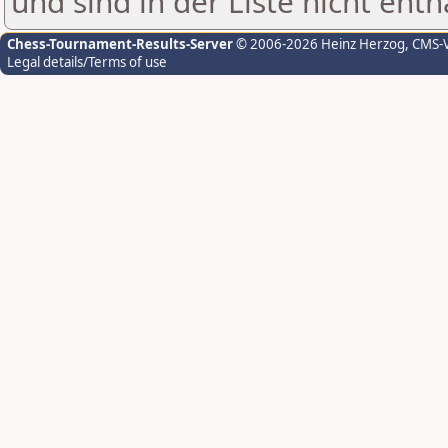
und sind in der Liste nicht enth
Chess-Tournament-Results-Server
© 2006-2026 Heinz Herzog
, CMS-
Legal details/Terms of use