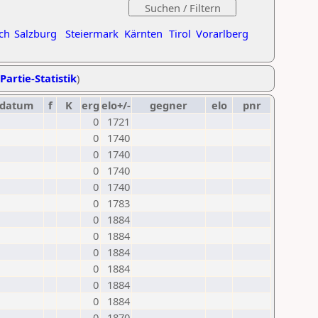
ch
Salzburg
Steiermark
Kärnten
Tirol
Vorarlberg
Partie-Statistik
)
datum
f
K
erg
elo+/-
gegner
elo
pnr
0
1721
0
1740
0
1740
0
1740
0
1740
0
1783
0
1884
0
1884
0
1884
0
1884
0
1884
0
1884
0
1870