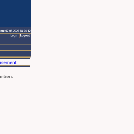
ime 07.08.2026 18:04:12
Login
Logout
artien: