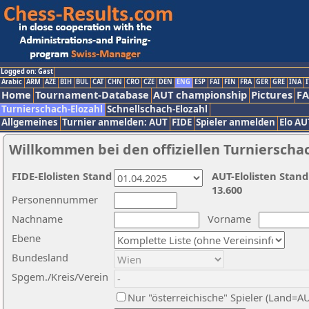
Logged on: Gast
Arabic
ARM
AZE
BIH
BUL
CAT
CHN
CRO
CZE
DEN
ENG
ESP
FAI
FIN
FRA
GER
GRE
INA
I
Home
Tournament-Database
AUT championship
Pictures
F
Turnierschach-Elozahl
Schnellschach-Elozahl
Allgemeines
Turnier anmelden: AUT
FIDE
Spieler anmelden
Elo AU
Willkommen bei den offiziellen Turnierscha
FIDE-Elolisten Stand
AUT-Elolisten Stand
13.600
Personennummer
Nachname
Vorname
Ebene
Bundesland
Spgem./Kreis/Verein
Nur "österreichische" Spieler (Land=A