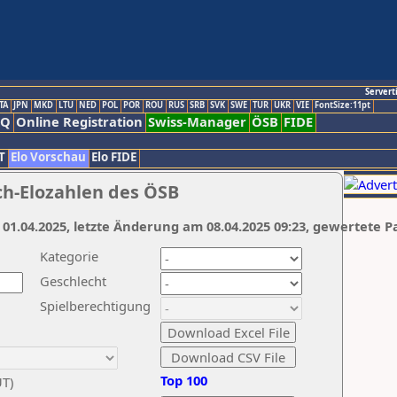
Servert
TA
JPN
MKD
LTU
NED
POL
POR
ROU
RUS
SRB
SVK
SWE
TUR
UKR
VIE
FontSize:11pt
AQ
Online Registration
Swiss-Manager
ÖSB
FIDE
T
Elo Vorschau
Elo FIDE
ch-Elozahlen des ÖSB
 01.04.2025, letzte Änderung am 08.04.2025 09:23, gewertete P
Kategorie
Geschlecht
Spielberechtigung
Top 100
UT)