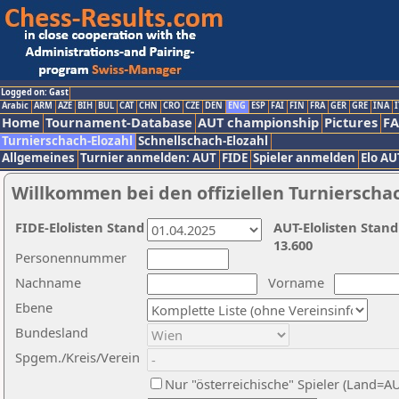
Logged on: Gast
Arabic
ARM
AZE
BIH
BUL
CAT
CHN
CRO
CZE
DEN
ENG
ESP
FAI
FIN
FRA
GER
GRE
INA
I
Home
Tournament-Database
AUT championship
Pictures
F
Turnierschach-Elozahl
Schnellschach-Elozahl
Allgemeines
Turnier anmelden: AUT
FIDE
Spieler anmelden
Elo AU
Willkommen bei den offiziellen Turnierscha
FIDE-Elolisten Stand
AUT-Elolisten Stand
13.600
Personennummer
Nachname
Vorname
Ebene
Bundesland
Spgem./Kreis/Verein
Nur "österreichische" Spieler (Land=A