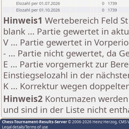
Elozahl per 01.07.2026
0
1739
Elozahl per 01.10.2026
0
1739
Hinweis1
Wertebereich Feld St 
blank ... Partie gewertet in akt
V ... Partie gewertet in Vorperi
- ... Partie nicht gewertet, da 
E ... Partie vorgemerkt zur Be
Einstiegselozahl in der nächst
K ... Korrektur wegen doppelt
Hinweis2
Kontumazen werden g
und sind in der Liste nicht enth
Chess-Tournament-Results-Server
© 2006-2026 Heinz Herzog
, CMS-
Legal details/Terms of use