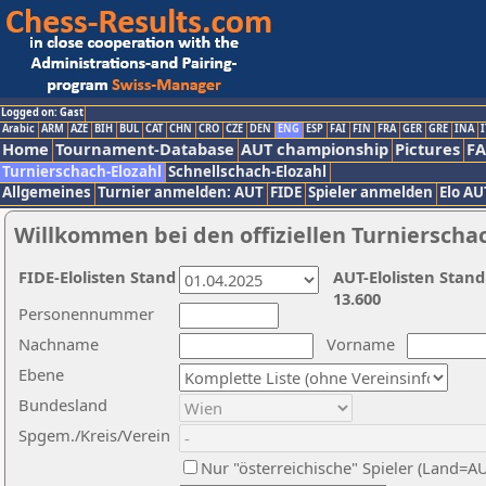
Logged on: Gast
Arabic
ARM
AZE
BIH
BUL
CAT
CHN
CRO
CZE
DEN
ENG
ESP
FAI
FIN
FRA
GER
GRE
INA
I
Home
Tournament-Database
AUT championship
Pictures
F
Turnierschach-Elozahl
Schnellschach-Elozahl
Allgemeines
Turnier anmelden: AUT
FIDE
Spieler anmelden
Elo AU
Willkommen bei den offiziellen Turnierscha
FIDE-Elolisten Stand
AUT-Elolisten Stand
13.600
Personennummer
Nachname
Vorname
Ebene
Bundesland
Spgem./Kreis/Verein
Nur "österreichische" Spieler (Land=A