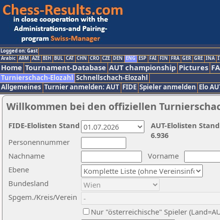
Logged on: Gast
Arabic
ARM
AZE
BIH
BUL
CAT
CHN
CRO
CZE
DEN
ENG
ESP
FAI
FIN
FRA
GER
GRE
INA
I
Home
Tournament-Database
AUT championship
Pictures
F
Turnierschach-Elozahl
Schnellschach-Elozahl
Allgemeines
Turnier anmelden: AUT
FIDE
Spieler anmelden
Elo AU
Willkommen bei den offiziellen Turnierscha
FIDE-Elolisten Stand
AUT-Elolisten Stand
6.936
Personennummer
Nachname
Vorname
Ebene
Bundesland
Spgem./Kreis/Verein
Nur "österreichische" Spieler (Land=A