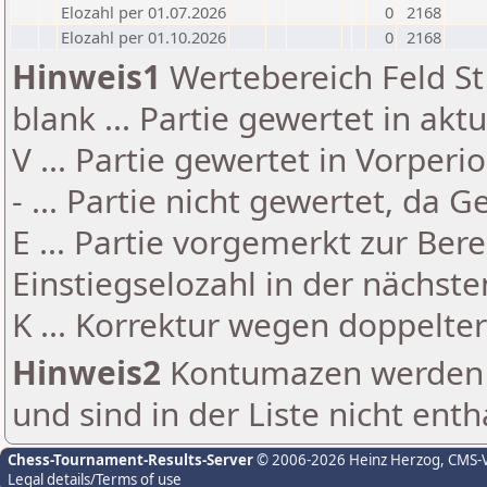
Elozahl per 01.07.2026
0
2168
Elozahl per 01.10.2026
0
2168
Hinweis1
Wertebereich Feld St 
blank ... Partie gewertet in akt
V ... Partie gewertet in Vorperi
- ... Partie nicht gewertet, da 
E ... Partie vorgemerkt zur Be
Einstiegselozahl in der nächst
K ... Korrektur wegen doppelt
Hinweis2
Kontumazen werden g
und sind in der Liste nicht enth
Chess-Tournament-Results-Server
© 2006-2026 Heinz Herzog
, CMS-
Legal details/Terms of use