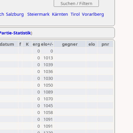
ch
Salzburg
Steiermark
Kärnten
Tirol
Vorarlberg
Partie-Statistik
)
datum
f
K
erg
elo+/-
gegner
elo
pnr
0
0
0
1013
0
1039
0
1036
0
1030
0
1050
0
1089
0
1070
0
1045
0
1058
0
1091
0
1091
0
1220