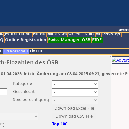
Servert
TA
JPN
MKD
LTU
NED
POL
POR
ROU
RUS
SRB
SVK
SWE
TUR
UKR
VIE
FontSize:11pt
AQ
Online Registration
Swiss-Manager
ÖSB
FIDE
T
Elo Vorschau
Elo FIDE
ch-Elozahlen des ÖSB
 01.04.2025, letzte Änderung am 08.04.2025 09:23, gewertete P
Kategorie
Geschlecht
Spielberechtigung
Top 100
UT)