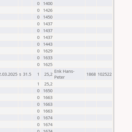
0
1400
0
1426
0
1450
0
1437
0
1437
0
1437
0
1443
0
1629
0
1633
0
1625
Enk Hans-
2.03.2025
s
31.5
1
25,2
1868
102522
Peter
1
25,2
0
1650
0
1663
0
1663
0
1663
0
1674
0
1674
0
1674