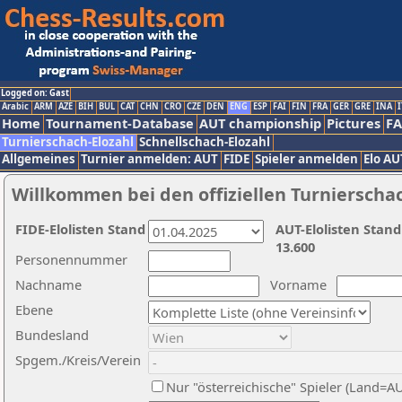
Logged on: Gast
Arabic
ARM
AZE
BIH
BUL
CAT
CHN
CRO
CZE
DEN
ENG
ESP
FAI
FIN
FRA
GER
GRE
INA
I
Home
Tournament-Database
AUT championship
Pictures
F
Turnierschach-Elozahl
Schnellschach-Elozahl
Allgemeines
Turnier anmelden: AUT
FIDE
Spieler anmelden
Elo AU
Willkommen bei den offiziellen Turnierscha
FIDE-Elolisten Stand
AUT-Elolisten Stand
13.600
Personennummer
Nachname
Vorname
Ebene
Bundesland
Spgem./Kreis/Verein
Nur "österreichische" Spieler (Land=A