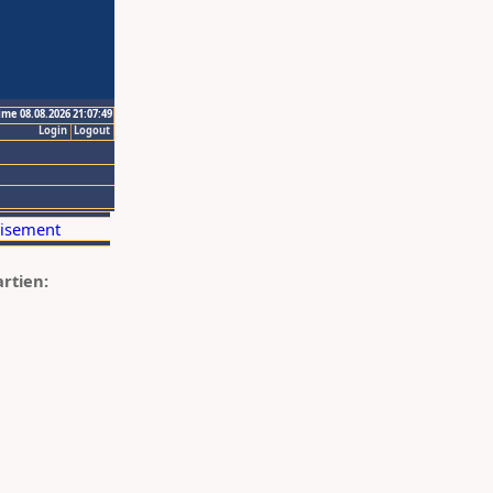
ime 08.08.2026 21:07:49
Login
Logout
artien: