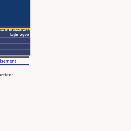
ime 06.08.2026 09:48:07
Login
Logout
artien: