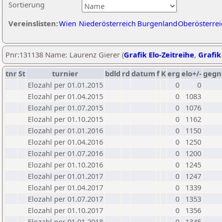
Sortierung
Vereinslisten:
Wien
Niederösterreich
Burgenland
Oberösterrei
Pnr:131138 Name: Laurenz Gierer (
Grafik Elo-Zeitreihe
,
Grafik
tnr
St
turnier
bdld
rd
datum
f
K
erg
elo+/-
gegn
Elozahl per 01.01.2015
0
0
Elozahl per 01.04.2015
0
1083
Elozahl per 01.07.2015
0
1076
Elozahl per 01.10.2015
0
1162
Elozahl per 01.01.2016
0
1150
Elozahl per 01.04.2016
0
1250
Elozahl per 01.07.2016
0
1200
Elozahl per 01.10.2016
0
1245
Elozahl per 01.01.2017
0
1247
Elozahl per 01.04.2017
0
1339
Elozahl per 01.07.2017
0
1353
Elozahl per 01.10.2017
0
1356
Elozahl per 01.01.2018
0
1345