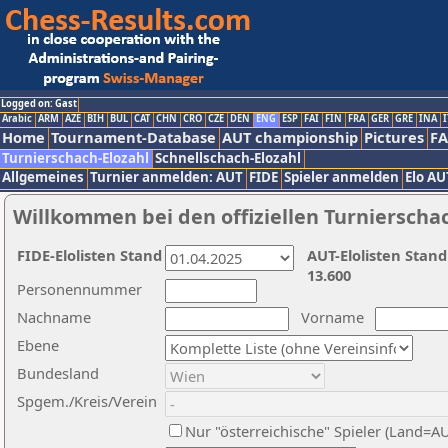
Logged on: Gast
Arabic
ARM
AZE
BIH
BUL
CAT
CHN
CRO
CZE
DEN
ENG
ESP
FAI
FIN
FRA
GER
GRE
INA
I
Home
Tournament-Database
AUT championship
Pictures
F
Turnierschach-Elozahl
Schnellschach-Elozahl
Allgemeines
Turnier anmelden: AUT
FIDE
Spieler anmelden
Elo AU
Willkommen bei den offiziellen Turnierscha
FIDE-Elolisten Stand
AUT-Elolisten Stand
13.600
Personennummer
Nachname
Vorname
Ebene
Bundesland
Spgem./Kreis/Verein
Nur "österreichische" Spieler (Land=A