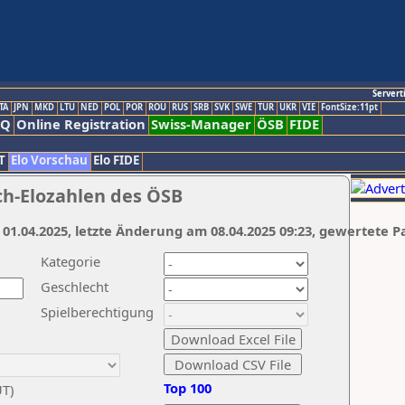
Servert
TA
JPN
MKD
LTU
NED
POL
POR
ROU
RUS
SRB
SVK
SWE
TUR
UKR
VIE
FontSize:11pt
AQ
Online Registration
Swiss-Manager
ÖSB
FIDE
T
Elo Vorschau
Elo FIDE
ch-Elozahlen des ÖSB
 01.04.2025, letzte Änderung am 08.04.2025 09:23, gewertete P
Kategorie
Geschlecht
Spielberechtigung
Top 100
UT)