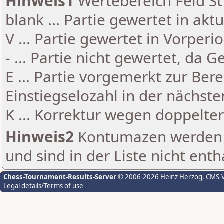
Hinweis1
Wertebereich Feld St 
blank ... Partie gewertet in akt
V ... Partie gewertet in Vorperi
- ... Partie nicht gewertet, da 
E ... Partie vorgemerkt zur Be
Einstiegselozahl in der nächst
K ... Korrektur wegen doppelt
Hinweis2
Kontumazen werden g
und sind in der Liste nicht enth
Chess-Tournament-Results-Server
© 2006-2026 Heinz Herzog
, CMS-
Legal details/Terms of use