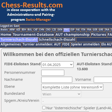
Logged on: Gast
Arabic
ARM
AZE
BIH
BUL
CAT
CHN
CRO
CZE
DEN
ENG
ESP
FAI
FIN
FRA
GER
GRE
INA
I
Home
Tournament-Database
AUT championship
Pictures
F
Turnierschach-Elozahl
Schnellschach-Elozahl
Allgemeines
Turnier anmelden: AUT
FIDE
Spieler anmelden
Elo AU
Willkommen bei den offiziellen Turnierscha
FIDE-Elolisten Stand
AUT-Elolisten Stand
13.600
Personennummer
Nachname
Vorname
Ebene
Bundesland
Spgem./Kreis/Verein
Nur "österreichische" Spieler (Land=A