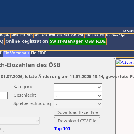
Servert
TA
JPN
MKD
LTU
NED
POL
POR
ROU
RUS
SRB
SVK
SWE
TUR
UKR
VIE
FontSize:11pt
AQ
Online Registration
Swiss-Manager
ÖSB
FIDE
T
Elo Vorschau
Elo FIDE
ch-Elozahlen des ÖSB
 01.07.2026, letzte Änderung am 11.07.2026 13:14, gewertete P
Kategorie
Geschlecht
Spielberechtigung
Top 100
UT)