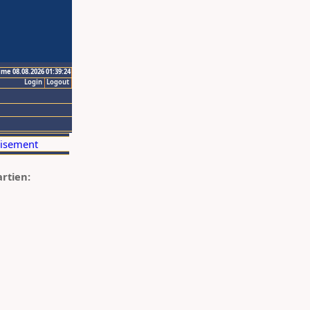
ime 08.08.2026 01:39:24
Login
Logout
artien: