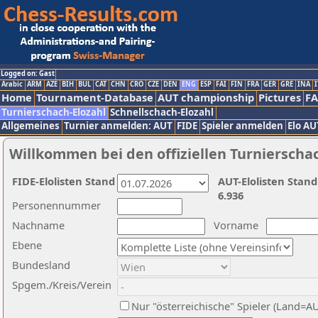
Logged on: Gast
Arabic
ARM
AZE
BIH
BUL
CAT
CHN
CRO
CZE
DEN
ENG
ESP
FAI
FIN
FRA
GER
GRE
INA
I
Home
Tournament-Database
AUT championship
Pictures
F
Turnierschach-Elozahl
Schnellschach-Elozahl
Allgemeines
Turnier anmelden: AUT
FIDE
Spieler anmelden
Elo AU
Willkommen bei den offiziellen Turnierscha
FIDE-Elolisten Stand
AUT-Elolisten Stand
6.936
Personennummer
Nachname
Vorname
Ebene
Bundesland
Spgem./Kreis/Verein
Nur "österreichische" Spieler (Land=A