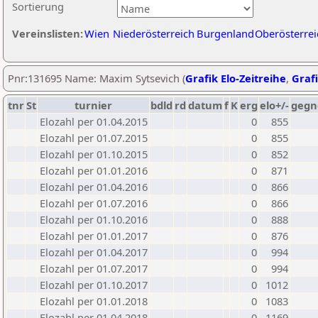
Sortierung
Vereinslisten:
Wien
Niederösterreich
Burgenland
Oberösterrei
Pnr:131695 Name: Maxim Sytsevich (
Grafik Elo-Zeitreihe
,
Grafi
tnr
St
turnier
bdld
rd
datum
f
K
erg
elo+/-
gegn
Elozahl per 01.04.2015
0
855
Elozahl per 01.07.2015
0
855
Elozahl per 01.10.2015
0
852
Elozahl per 01.01.2016
0
871
Elozahl per 01.04.2016
0
866
Elozahl per 01.07.2016
0
866
Elozahl per 01.10.2016
0
888
Elozahl per 01.01.2017
0
876
Elozahl per 01.04.2017
0
994
Elozahl per 01.07.2017
0
994
Elozahl per 01.10.2017
0
1012
Elozahl per 01.01.2018
0
1083
Elozahl per 01.04.2018
0
1169