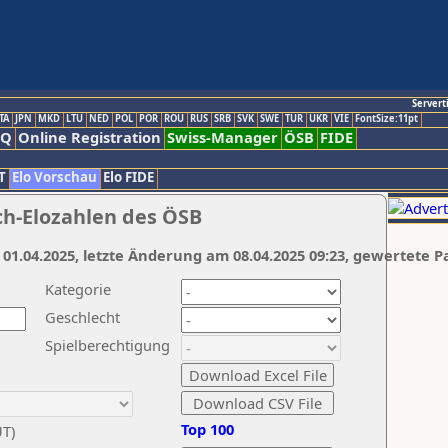
Servert
TA
JPN
MKD
LTU
NED
POL
POR
ROU
RUS
SRB
SVK
SWE
TUR
UKR
VIE
FontSize:11pt
AQ
Online Registration
Swiss-Manager
ÖSB
FIDE
T
Elo Vorschau
Elo FIDE
ch-Elozahlen des ÖSB
 01.04.2025, letzte Änderung am 08.04.2025 09:23, gewertete P
Kategorie
Geschlecht
Spielberechtigung
Top 100
UT)