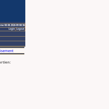
ime 08.08.2026 09:08:36
Login
Logout
artien: