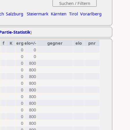
ch
Salzburg
Steiermark
Kärnten
Tirol
Vorarlberg
Partie-Statistik
)
f
K
erg
elo+/-
gegner
elo
pnr
0
0
0
0
0
800
0
800
0
800
0
800
0
800
0
800
0
800
0
800
0
800
0
800
0
800