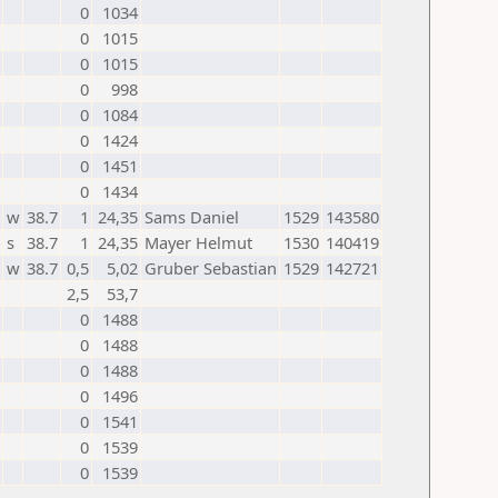
0
1034
0
1015
0
1015
0
998
0
1084
0
1424
0
1451
0
1434
w
38.7
1
24,35
Sams Daniel
1529
143580
s
38.7
1
24,35
Mayer Helmut
1530
140419
w
38.7
0,5
5,02
Gruber Sebastian
1529
142721
2,5
53,7
0
1488
0
1488
0
1488
0
1496
0
1541
0
1539
0
1539