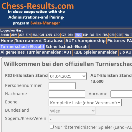
Logged on: Gast
Arabic
ARM
AZE
BIH
BUL
CAT
CHN
CRO
CZE
DEN
ENG
ESP
FAI
FIN
FRA
GER
GRE
INA
I
Home
Tournament-Database
AUT championship
Pictures
F
Turnierschach-Elozahl
Schnellschach-Elozahl
Allgemeines
Turnier anmelden: AUT
FIDE
Spieler anmelden
Elo AU
Willkommen bei den offiziellen Turnierscha
FIDE-Elolisten Stand
AUT-Elolisten Stand
13.600
Personennummer
Nachname
Vorname
Ebene
Bundesland
Spgem./Kreis/Verein
Nur "österreichische" Spieler (Land=A