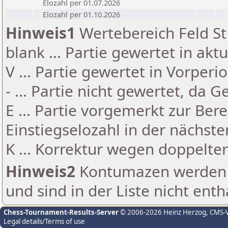
Elozahl per 01.07.2026
Elozahl per 01.10.2026
Hinweis1
Wertebereich Feld St 
blank ... Partie gewertet in akt
V ... Partie gewertet in Vorperi
- ... Partie nicht gewertet, da 
E ... Partie vorgemerkt zur Be
Einstiegselozahl in der nächst
K ... Korrektur wegen doppelt
Hinweis2
Kontumazen werden g
und sind in der Liste nicht enth
Chess-Tournament-Results-Server
© 2006-2026 Heinz Herzog
, CMS-
Legal details/Terms of use