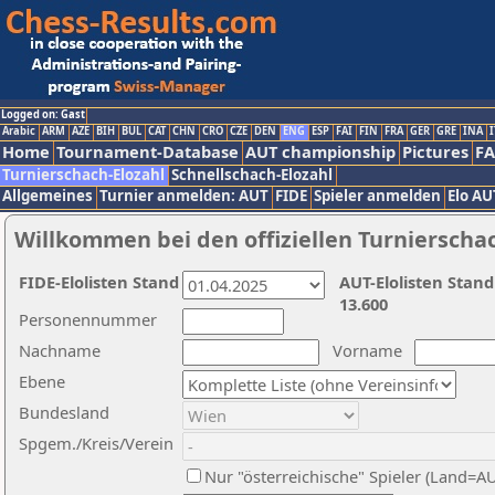
Logged on: Gast
Arabic
ARM
AZE
BIH
BUL
CAT
CHN
CRO
CZE
DEN
ENG
ESP
FAI
FIN
FRA
GER
GRE
INA
I
Home
Tournament-Database
AUT championship
Pictures
F
Turnierschach-Elozahl
Schnellschach-Elozahl
Allgemeines
Turnier anmelden: AUT
FIDE
Spieler anmelden
Elo AU
Willkommen bei den offiziellen Turnierscha
FIDE-Elolisten Stand
AUT-Elolisten Stand
13.600
Personennummer
Nachname
Vorname
Ebene
Bundesland
Spgem./Kreis/Verein
Nur "österreichische" Spieler (Land=A