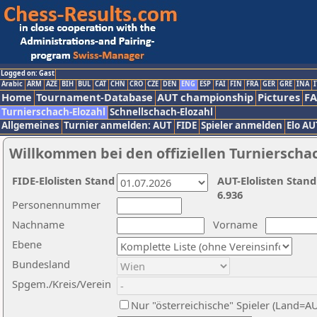
Logged on: Gast
Arabic
ARM
AZE
BIH
BUL
CAT
CHN
CRO
CZE
DEN
ENG
ESP
FAI
FIN
FRA
GER
GRE
INA
I
Home
Tournament-Database
AUT championship
Pictures
F
Turnierschach-Elozahl
Schnellschach-Elozahl
Allgemeines
Turnier anmelden: AUT
FIDE
Spieler anmelden
Elo AU
Willkommen bei den offiziellen Turnierscha
FIDE-Elolisten Stand
AUT-Elolisten Stand
6.936
Personennummer
Nachname
Vorname
Ebene
Bundesland
Spgem./Kreis/Verein
Nur "österreichische" Spieler (Land=A