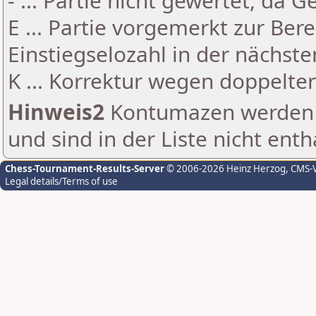
- ... Partie nicht gewertet, da 
E ... Partie vorgemerkt zur Be
Einstiegselozahl in der nächst
K ... Korrektur wegen doppelt
Hinweis2
Kontumazen werden g
und sind in der Liste nicht enth
Chess-Tournament-Results-Server
© 2006-2026 Heinz Herzog
, CMS-
Legal details/Terms of use