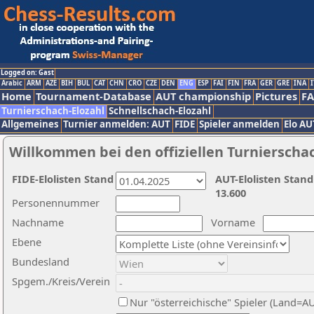
Logged on: Gast
Arabic
ARM
AZE
BIH
BUL
CAT
CHN
CRO
CZE
DEN
ENG
ESP
FAI
FIN
FRA
GER
GRE
INA
I
Home
Tournament-Database
AUT championship
Pictures
F
Turnierschach-Elozahl
Schnellschach-Elozahl
Allgemeines
Turnier anmelden: AUT
FIDE
Spieler anmelden
Elo AU
Willkommen bei den offiziellen Turnierscha
FIDE-Elolisten Stand
AUT-Elolisten Stand
13.600
Personennummer
Nachname
Vorname
Ebene
Bundesland
Spgem./Kreis/Verein
Nur "österreichische" Spieler (Land=A