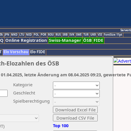
Servert
TA
JPN
MKD
LTU
NED
POL
POR
ROU
RUS
SRB
SVK
SWE
TUR
UKR
VIE
FontSize:11pt
AQ
Online Registration
Swiss-Manager
ÖSB
FIDE
T
Elo Vorschau
Elo FIDE
ch-Elozahlen des ÖSB
 01.04.2025, letzte Änderung am 08.04.2025 09:23, gewertete P
Kategorie
Geschlecht
Spielberechtigung
Top 100
UT)