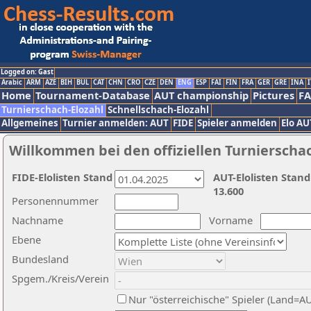
Logged on: Gast
Arabic
ARM
AZE
BIH
BUL
CAT
CHN
CRO
CZE
DEN
ENG
ESP
FAI
FIN
FRA
GER
GRE
INA
I
Home
Tournament-Database
AUT championship
Pictures
F
Turnierschach-Elozahl
Schnellschach-Elozahl
Allgemeines
Turnier anmelden: AUT
FIDE
Spieler anmelden
Elo AU
Willkommen bei den offiziellen Turnierscha
FIDE-Elolisten Stand
AUT-Elolisten Stand
13.600
Personennummer
Nachname
Vorname
Ebene
Bundesland
Spgem./Kreis/Verein
Nur "österreichische" Spieler (Land=A