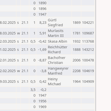
0
1890
0
1896
0
1947
Gürtl
8.02.2025
s
21.1
1
8,23
1869
104221
Siegfried
Murlasits
8.03.2025
w
21.1
1
5,91
1781
109687
Martin III
2.03.2025
s
21.1
0,5
-0,42
Skasa Albin
1932
113768
Reichhütter
1.02.2025
s
21.1
0,5
-1,69
1888
143212
Richard
Bachofner
2.01.2025
s
21.1
0
-8,87
2006
100478
Christian
Hangweyrer
2.02.2025
w
21.1
0
-3,8
2208
104619
Manfred
Heiny
9.03.2025
s
21.1
0,5
0,42
1964
104909
Michael
3,5
-0,2
0
1947
0
1956
0
1969