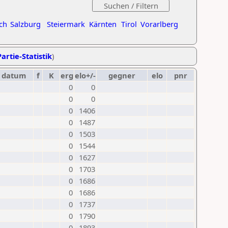
ch
Salzburg
Steiermark
Kärnten
Tirol
Vorarlberg
artie-Statistik
)
datum
f
K
erg
elo+/-
gegner
elo
pnr
0
0
0
0
0
1406
0
1487
0
1503
0
1544
0
1627
0
1703
0
1686
0
1686
0
1737
0
1790
0
1893