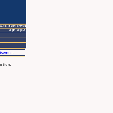
ime 06.08.2026 09:49:23
Login
Logout
artien: