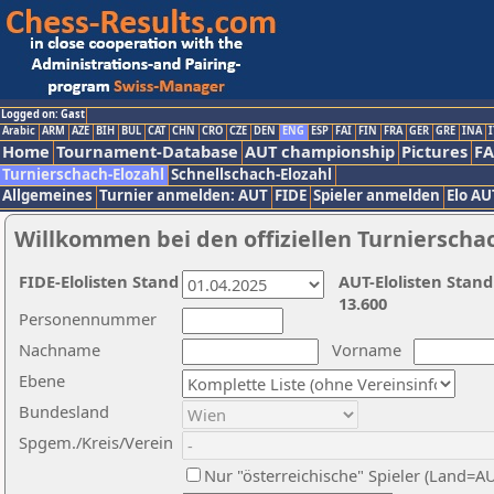
Logged on: Gast
Arabic
ARM
AZE
BIH
BUL
CAT
CHN
CRO
CZE
DEN
ENG
ESP
FAI
FIN
FRA
GER
GRE
INA
I
Home
Tournament-Database
AUT championship
Pictures
F
Turnierschach-Elozahl
Schnellschach-Elozahl
Allgemeines
Turnier anmelden: AUT
FIDE
Spieler anmelden
Elo AU
Willkommen bei den offiziellen Turnierscha
FIDE-Elolisten Stand
AUT-Elolisten Stand
13.600
Personennummer
Nachname
Vorname
Ebene
Bundesland
Spgem./Kreis/Verein
Nur "österreichische" Spieler (Land=A