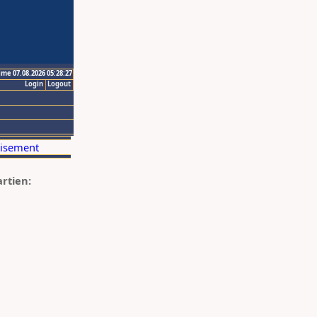
ime 07.08.2026 05:28:27
Login
Logout
artien: