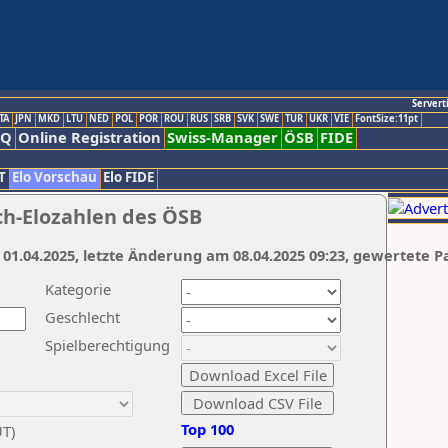
Servert
TA
JPN
MKD
LTU
NED
POL
POR
ROU
RUS
SRB
SVK
SWE
TUR
UKR
VIE
FontSize:11pt
AQ
Online Registration
Swiss-Manager
ÖSB
FIDE
T
Elo Vorschau
Elo FIDE
ch-Elozahlen des ÖSB
 01.04.2025, letzte Änderung am 08.04.2025 09:23, gewertete P
Kategorie
Geschlecht
Spielberechtigung
Top 100
UT)