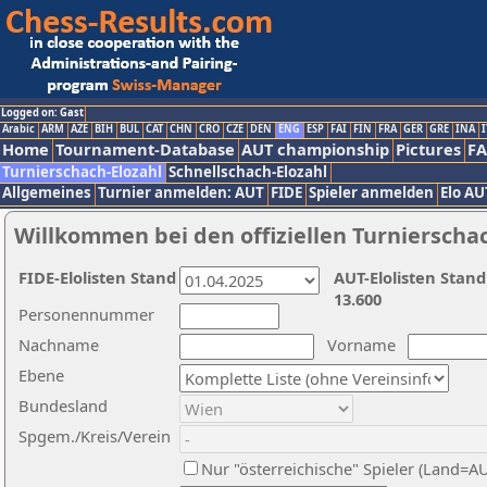
Logged on: Gast
Arabic
ARM
AZE
BIH
BUL
CAT
CHN
CRO
CZE
DEN
ENG
ESP
FAI
FIN
FRA
GER
GRE
INA
I
Home
Tournament-Database
AUT championship
Pictures
F
Turnierschach-Elozahl
Schnellschach-Elozahl
Allgemeines
Turnier anmelden: AUT
FIDE
Spieler anmelden
Elo AU
Willkommen bei den offiziellen Turnierscha
FIDE-Elolisten Stand
AUT-Elolisten Stand
13.600
Personennummer
Nachname
Vorname
Ebene
Bundesland
Spgem./Kreis/Verein
Nur "österreichische" Spieler (Land=A