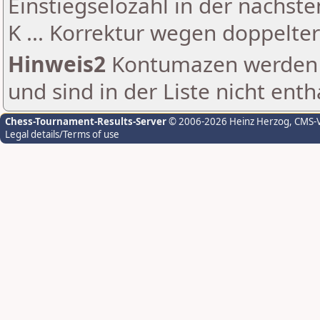
Einstiegselozahl in der nächst
K ... Korrektur wegen doppelt
Hinweis2
Kontumazen werden g
und sind in der Liste nicht enth
Chess-Tournament-Results-Server
© 2006-2026 Heinz Herzog
, CMS-
Legal details/Terms of use