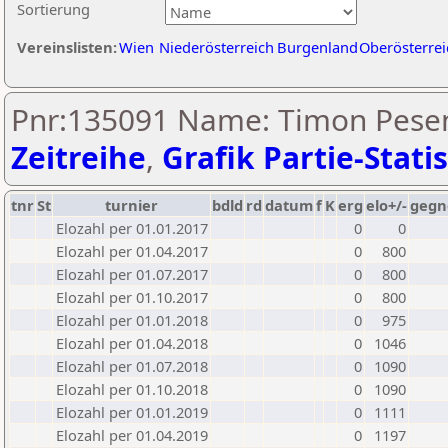
Sortierung
Vereinslisten:
Wien
Niederösterreich
Burgenland
Oberösterrei
Pnr:135091 Name: Timon Pesen
Zeitreihe
,
Grafik Partie-Statis
tnr
St
turnier
bdld
rd
datum
f
K
erg
elo+/-
gegn
Elozahl per 01.01.2017
0
0
Elozahl per 01.04.2017
0
800
Elozahl per 01.07.2017
0
800
Elozahl per 01.10.2017
0
800
Elozahl per 01.01.2018
0
975
Elozahl per 01.04.2018
0
1046
Elozahl per 01.07.2018
0
1090
Elozahl per 01.10.2018
0
1090
Elozahl per 01.01.2019
0
1111
Elozahl per 01.04.2019
0
1197