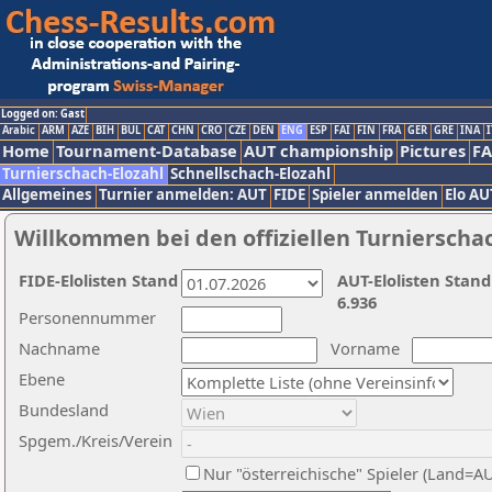
Logged on: Gast
Arabic
ARM
AZE
BIH
BUL
CAT
CHN
CRO
CZE
DEN
ENG
ESP
FAI
FIN
FRA
GER
GRE
INA
I
Home
Tournament-Database
AUT championship
Pictures
F
Turnierschach-Elozahl
Schnellschach-Elozahl
Allgemeines
Turnier anmelden: AUT
FIDE
Spieler anmelden
Elo AU
Willkommen bei den offiziellen Turnierscha
FIDE-Elolisten Stand
AUT-Elolisten Stand
6.936
Personennummer
Nachname
Vorname
Ebene
Bundesland
Spgem./Kreis/Verein
Nur "österreichische" Spieler (Land=A