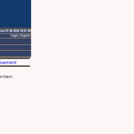
ime 07.08.2026 18:01:39
Login
Logout
artien: