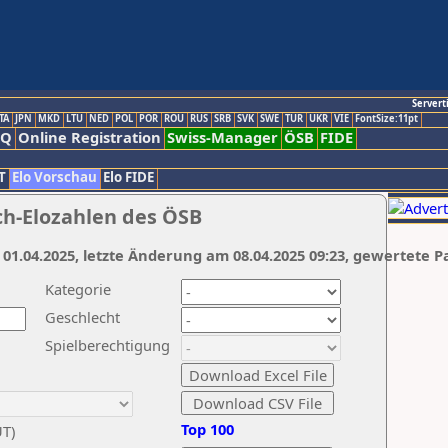
Servert
TA
JPN
MKD
LTU
NED
POL
POR
ROU
RUS
SRB
SVK
SWE
TUR
UKR
VIE
FontSize:11pt
AQ
Online Registration
Swiss-Manager
ÖSB
FIDE
T
Elo Vorschau
Elo FIDE
ch-Elozahlen des ÖSB
 01.04.2025, letzte Änderung am 08.04.2025 09:23, gewertete P
Kategorie
Geschlecht
Spielberechtigung
Top 100
UT)