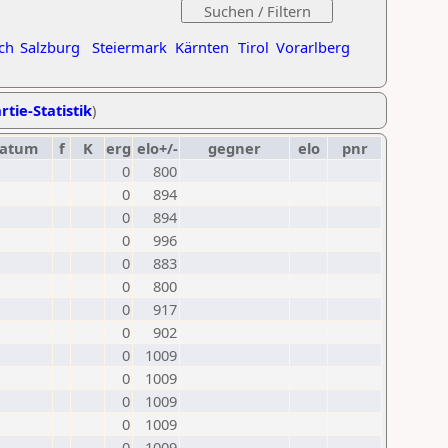
ch
Salzburg
Steiermark
Kärnten
Tirol
Vorarlberg
rtie-Statistik
)
atum
f
K
erg
elo+/-
gegner
elo
pnr
0
800
0
894
0
894
0
996
0
883
0
800
0
917
0
902
0
1009
0
1009
0
1009
0
1009
0
1009