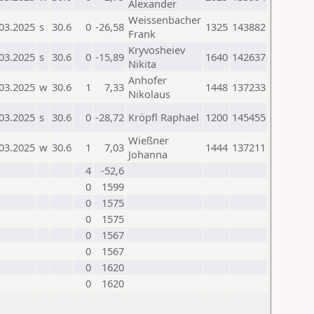
Alexander
Weissenbacher
03.2025
s
30.6
0
-26,58
1325
143882
Frank
Kryvosheiev
03.2025
s
30.6
0
-15,89
1640
142637
Nikita
Anhofer
03.2025
w
30.6
1
7,33
1448
137233
Nikolaus
03.2025
s
30.6
0
-28,72
Kröpfl Raphael
1200
145455
Wießner
03.2025
w
30.6
1
7,03
1444
137211
Johanna
4
-52,6
0
1599
0
1575
0
1575
0
1567
0
1567
0
1620
0
1620