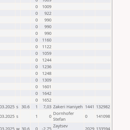
0
1009
0
922
0
990
0
990
0
990
0
1160
0
1122
0
1059
0
1244
0
1236
0
1248
0
1309
0
1601
0
1642
0
1652
03.2025
s
30.6
1
7,03
Zakeri Haniyeh
1441
132982
Dornhofer
03.2025
s
1
0
0
141098
Stefan
Zaytsev
03.2025
w
30.6
0
-2,75
2029
133594