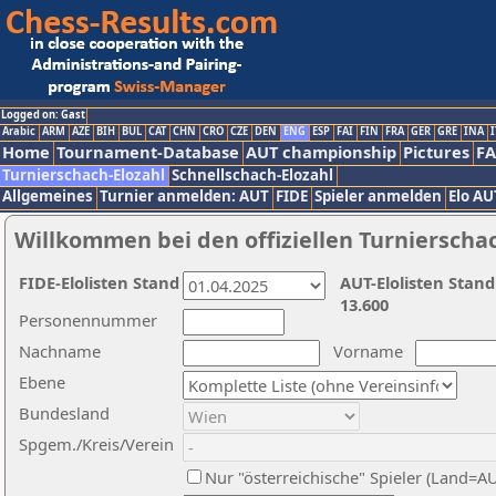
Logged on: Gast
Arabic
ARM
AZE
BIH
BUL
CAT
CHN
CRO
CZE
DEN
ENG
ESP
FAI
FIN
FRA
GER
GRE
INA
I
Home
Tournament-Database
AUT championship
Pictures
F
Turnierschach-Elozahl
Schnellschach-Elozahl
Allgemeines
Turnier anmelden: AUT
FIDE
Spieler anmelden
Elo AU
Willkommen bei den offiziellen Turnierscha
FIDE-Elolisten Stand
AUT-Elolisten Stand
13.600
Personennummer
Nachname
Vorname
Ebene
Bundesland
Spgem./Kreis/Verein
Nur "österreichische" Spieler (Land=A