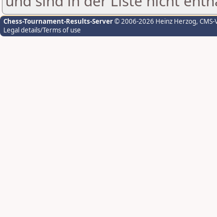
und sind in der Liste nicht enth
Chess-Tournament-Results-Server
© 2006-2026 Heinz Herzog
, CMS-
Legal details/Terms of use