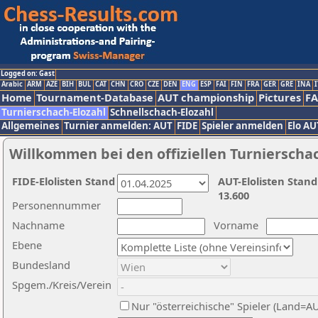
Logged on: Gast
Arabic
ARM
AZE
BIH
BUL
CAT
CHN
CRO
CZE
DEN
ENG
ESP
FAI
FIN
FRA
GER
GRE
INA
I
Home
Tournament-Database
AUT championship
Pictures
F
Turnierschach-Elozahl
Schnellschach-Elozahl
Allgemeines
Turnier anmelden: AUT
FIDE
Spieler anmelden
Elo AU
Willkommen bei den offiziellen Turnierscha
FIDE-Elolisten Stand
AUT-Elolisten Stand
13.600
Personennummer
Nachname
Vorname
Ebene
Bundesland
Spgem./Kreis/Verein
Nur "österreichische" Spieler (Land=A