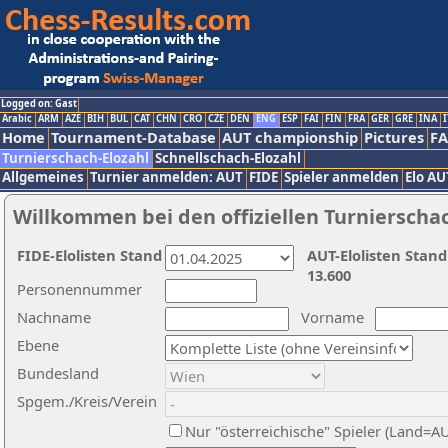
Logged on: Gast
Arabic
ARM
AZE
BIH
BUL
CAT
CHN
CRO
CZE
DEN
ENG
ESP
FAI
FIN
FRA
GER
GRE
INA
I
Home
Tournament-Database
AUT championship
Pictures
F
Turnierschach-Elozahl
Schnellschach-Elozahl
Allgemeines
Turnier anmelden: AUT
FIDE
Spieler anmelden
Elo AU
Willkommen bei den offiziellen Turnierscha
FIDE-Elolisten Stand
AUT-Elolisten Stand
13.600
Personennummer
Nachname
Vorname
Ebene
Bundesland
Spgem./Kreis/Verein
Nur "österreichische" Spieler (Land=A