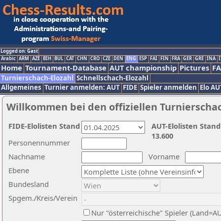
Logged on: Gast
Arabic
ARM
AZE
BIH
BUL
CAT
CHN
CRO
CZE
DEN
ENG
ESP
FAI
FIN
FRA
GER
GRE
INA
I
Home
Tournament-Database
AUT championship
Pictures
F
Turnierschach-Elozahl
Schnellschach-Elozahl
Allgemeines
Turnier anmelden: AUT
FIDE
Spieler anmelden
Elo AU
Willkommen bei den offiziellen Turnierscha
FIDE-Elolisten Stand
AUT-Elolisten Stand
13.600
Personennummer
Nachname
Vorname
Ebene
Bundesland
Spgem./Kreis/Verein
Nur "österreichische" Spieler (Land=A