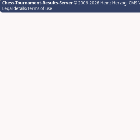
Chess-Tournament-Results-Server
© 2006-2026 Heinz Herzog
, CMS-
Legal details/Terms of use