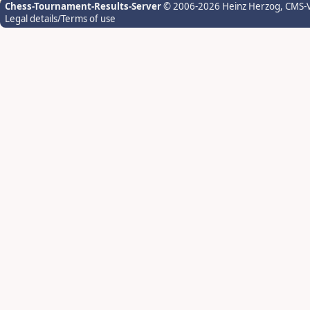
Chess-Tournament-Results-Server
© 2006-2026 Heinz Herzog
, CMS-
Legal details/Terms of use