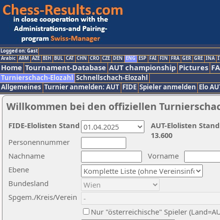
Logged on: Gast
Arabic
ARM
AZE
BIH
BUL
CAT
CHN
CRO
CZE
DEN
ENG
ESP
FAI
FIN
FRA
GER
GRE
INA
I
Home
Tournament-Database
AUT championship
Pictures
F
Turnierschach-Elozahl
Schnellschach-Elozahl
Allgemeines
Turnier anmelden: AUT
FIDE
Spieler anmelden
Elo AU
Willkommen bei den offiziellen Turnierscha
FIDE-Elolisten Stand
AUT-Elolisten Stand
13.600
Personennummer
Nachname
Vorname
Ebene
Bundesland
Spgem./Kreis/Verein
Nur "österreichische" Spieler (Land=A