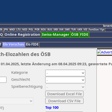
Servert
TA
JPN
MKD
LTU
NED
POL
POR
ROU
RUS
SRB
SVK
SWE
TUR
UKR
VIE
FontSize:11pt
AQ
Online Registration
Swiss-Manager
ÖSB
FIDE
T
Elo Vorschau
Elo FIDE
ch-Elozahlen des ÖSB
 01.04.2025, letzte Änderung am 08.04.2025 09:23, gewertete P
Kategorie
Geschlecht
Spielberechtigung
Top 100
UT)