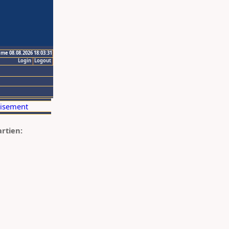
ime 08.08.2026 18:03:31
Login
Logout
artien: