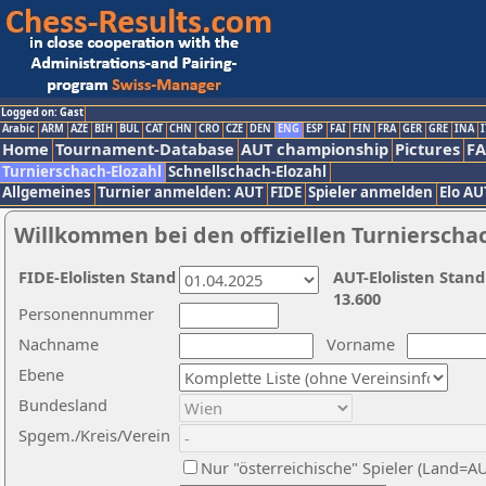
Logged on: Gast
Arabic
ARM
AZE
BIH
BUL
CAT
CHN
CRO
CZE
DEN
ENG
ESP
FAI
FIN
FRA
GER
GRE
INA
I
Home
Tournament-Database
AUT championship
Pictures
F
Turnierschach-Elozahl
Schnellschach-Elozahl
Allgemeines
Turnier anmelden: AUT
FIDE
Spieler anmelden
Elo AU
Willkommen bei den offiziellen Turnierscha
FIDE-Elolisten Stand
AUT-Elolisten Stand
13.600
Personennummer
Nachname
Vorname
Ebene
Bundesland
Spgem./Kreis/Verein
Nur "österreichische" Spieler (Land=A