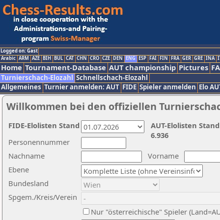
Logged on: Gast
Arabic
ARM
AZE
BIH
BUL
CAT
CHN
CRO
CZE
DEN
ENG
ESP
FAI
FIN
FRA
GER
GRE
INA
I
Home
Tournament-Database
AUT championship
Pictures
F
Turnierschach-Elozahl
Schnellschach-Elozahl
Allgemeines
Turnier anmelden: AUT
FIDE
Spieler anmelden
Elo AU
Willkommen bei den offiziellen Turnierscha
FIDE-Elolisten Stand
AUT-Elolisten Stand
6.936
Personennummer
Nachname
Vorname
Ebene
Bundesland
Spgem./Kreis/Verein
Nur "österreichische" Spieler (Land=A