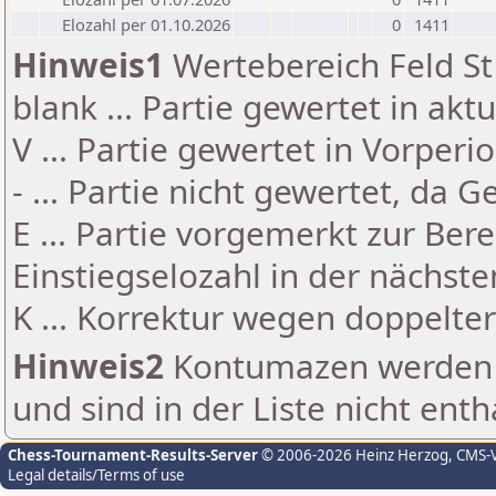
Elozahl per 01.10.2026
0
1411
Hinweis1
Wertebereich Feld St 
blank ... Partie gewertet in akt
V ... Partie gewertet in Vorperi
- ... Partie nicht gewertet, da 
E ... Partie vorgemerkt zur Be
Einstiegselozahl in der nächst
K ... Korrektur wegen doppelt
Hinweis2
Kontumazen werden g
und sind in der Liste nicht enth
Chess-Tournament-Results-Server
© 2006-2026 Heinz Herzog
, CMS-
Legal details/Terms of use