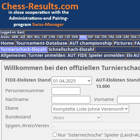
Logged on: Gast
Arabic
ARM
AZE
BIH
BUL
CAT
CHN
CRO
CZE
DEN
ENG
ESP
FAI
FIN
FRA
GER
GRE
INA
I
Home
Tournament-Database
AUT championship
Pictures
F
Turnierschach-Elozahl
Schnellschach-Elozahl
Allgemeines
Turnier anmelden: AUT
FIDE
Spieler anmelden
Elo AU
Willkommen bei den offiziellen Turnierscha
FIDE-Elolisten Stand
AUT-Elolisten Stand
13.600
Personennummer
Nachname
Vorname
Ebene
Bundesland
Spgem./Kreis/Verein
Nur "österreichische" Spieler (Land=A