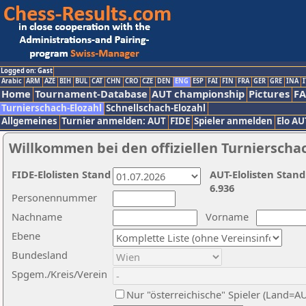
Logged on: Gast
Arabic
ARM
AZE
BIH
BUL
CAT
CHN
CRO
CZE
DEN
ENG
ESP
FAI
FIN
FRA
GER
GRE
INA
I
Home
Tournament-Database
AUT championship
Pictures
F
Turnierschach-Elozahl
Schnellschach-Elozahl
Allgemeines
Turnier anmelden: AUT
FIDE
Spieler anmelden
Elo AU
Willkommen bei den offiziellen Turnierscha
FIDE-Elolisten Stand
AUT-Elolisten Stand
6.936
Personennummer
Nachname
Vorname
Ebene
Bundesland
Spgem./Kreis/Verein
Nur "österreichische" Spieler (Land=A