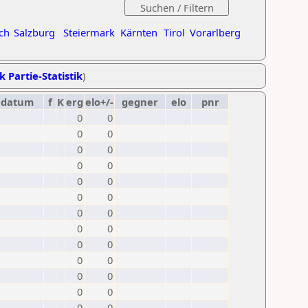
ch
Salzburg
Steiermark
Kärnten
Tirol
Vorarlberg
k Partie-Statistik
)
datum
f
K
erg
elo+/-
gegner
elo
pnr
0
0
0
0
0
0
0
0
0
0
0
0
0
0
0
0
0
0
0
0
0
0
0
0
0
0