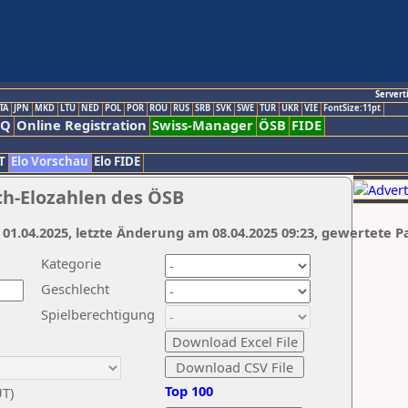
Servert
TA
JPN
MKD
LTU
NED
POL
POR
ROU
RUS
SRB
SVK
SWE
TUR
UKR
VIE
FontSize:11pt
AQ
Online Registration
Swiss-Manager
ÖSB
FIDE
T
Elo Vorschau
Elo FIDE
ch-Elozahlen des ÖSB
 01.04.2025, letzte Änderung am 08.04.2025 09:23, gewertete P
Kategorie
Geschlecht
Spielberechtigung
Top 100
UT)