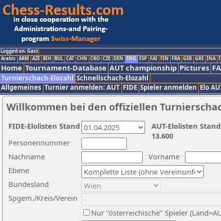
Logged on: Gast
Arabic
ARM
AZE
BIH
BUL
CAT
CHN
CRO
CZE
DEN
ENG
ESP
FAI
FIN
FRA
GER
GRE
INA
I
Home
Tournament-Database
AUT championship
Pictures
F
Turnierschach-Elozahl
Schnellschach-Elozahl
Allgemeines
Turnier anmelden: AUT
FIDE
Spieler anmelden
Elo AU
Willkommen bei den offiziellen Turnierscha
FIDE-Elolisten Stand
AUT-Elolisten Stand
13.600
Personennummer
Nachname
Vorname
Ebene
Bundesland
Spgem./Kreis/Verein
Nur "österreichische" Spieler (Land=A