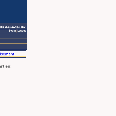
ime 06.08.2026 03:46:21
Login
Logout
artien: