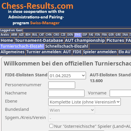
Logged on: Gast
Arabic
ARM
AZE
BIH
BUL
CAT
CHN
CRO
CZE
DEN
ENG
ESP
FAI
FIN
FRA
GER
GRE
INA
I
Home
Tournament-Database
AUT championship
Pictures
F
Turnierschach-Elozahl
Schnellschach-Elozahl
Allgemeines
Turnier anmelden: AUT
FIDE
Spieler anmelden
Elo AU
Willkommen bei den offiziellen Turnierscha
FIDE-Elolisten Stand
AUT-Elolisten Stand
13.600
Personennummer
Nachname
Vorname
Ebene
Bundesland
Spgem./Kreis/Verein
Nur "österreichische" Spieler (Land=A