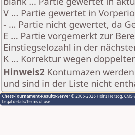
blank ... Partie gewertet in akt
V ... Partie gewertet in Vorperi
- ... Partie nicht gewertet, da 
E ... Partie vorgemerkt zur Be
Einstiegselozahl in der nächst
K ... Korrektur wegen doppelt
Hinweis2
Kontumazen werden g
und sind in der Liste nicht enth
Chess-Tournament-Results-Server
© 2006-2026 Heinz Herzog
, CMS-
Legal details/Terms of use