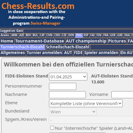
Logged on: Gast
Arabic
ARM
AZE
BIH
BUL
CAT
CHN
CRO
CZE
DEN
ENG
ESP
FAI
FIN
FRA
GER
GRE
INA
I
Home
Tournament-Database
AUT championship
Pictures
F
Turnierschach-Elozahl
Schnellschach-Elozahl
Allgemeines
Turnier anmelden: AUT
FIDE
Spieler anmelden
Elo AU
Willkommen bei den offiziellen Turnierscha
FIDE-Elolisten Stand
AUT-Elolisten Stand
13.600
Personennummer
Nachname
Vorname
Ebene
Bundesland
Spgem./Kreis/Verein
Nur "österreichische" Spieler (Land=A