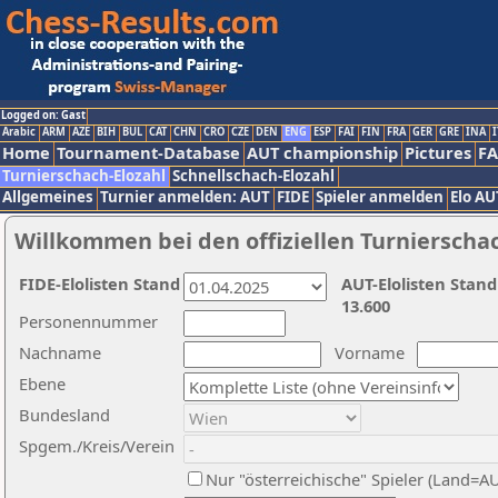
Logged on: Gast
Arabic
ARM
AZE
BIH
BUL
CAT
CHN
CRO
CZE
DEN
ENG
ESP
FAI
FIN
FRA
GER
GRE
INA
I
Home
Tournament-Database
AUT championship
Pictures
F
Turnierschach-Elozahl
Schnellschach-Elozahl
Allgemeines
Turnier anmelden: AUT
FIDE
Spieler anmelden
Elo AU
Willkommen bei den offiziellen Turnierscha
FIDE-Elolisten Stand
AUT-Elolisten Stand
13.600
Personennummer
Nachname
Vorname
Ebene
Bundesland
Spgem./Kreis/Verein
Nur "österreichische" Spieler (Land=A