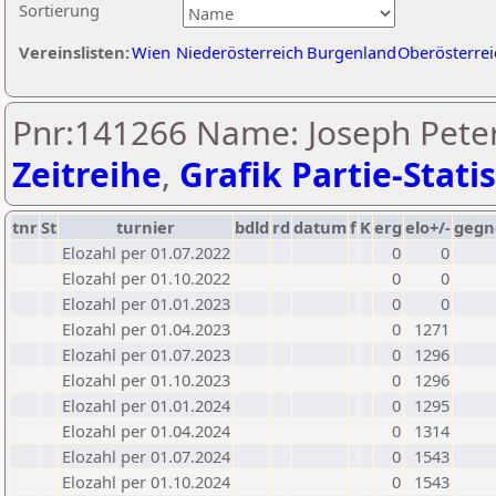
Sortierung
Vereinslisten:
Wien
Niederösterreich
Burgenland
Oberösterrei
Pnr:141266 Name: Joseph Peter 
Zeitreihe
,
Grafik Partie-Statis
tnr
St
turnier
bdld
rd
datum
f
K
erg
elo+/-
gegn
Elozahl per 01.07.2022
0
0
Elozahl per 01.10.2022
0
0
Elozahl per 01.01.2023
0
0
Elozahl per 01.04.2023
0
1271
Elozahl per 01.07.2023
0
1296
Elozahl per 01.10.2023
0
1296
Elozahl per 01.01.2024
0
1295
Elozahl per 01.04.2024
0
1314
Elozahl per 01.07.2024
0
1543
Elozahl per 01.10.2024
0
1543