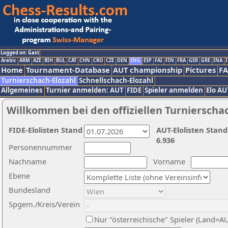
Logged on: Gast
Arabic
ARM
AZE
BIH
BUL
CAT
CHN
CRO
CZE
DEN
ENG
ESP
FAI
FIN
FRA
GER
GRE
INA
I
Home
Tournament-Database
AUT championship
Pictures
F
Turnierschach-Elozahl
Schnellschach-Elozahl
Allgemeines
Turnier anmelden: AUT
FIDE
Spieler anmelden
Elo AU
Willkommen bei den offiziellen Turnierscha
FIDE-Elolisten Stand
AUT-Elolisten Stand
6.936
Personennummer
Nachname
Vorname
Ebene
Bundesland
Spgem./Kreis/Verein
Nur "österreichische" Spieler (Land=A