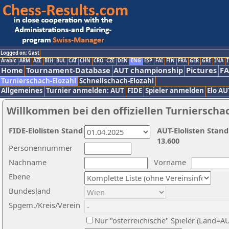
Logged on: Gast
Arabic
ARM
AZE
BIH
BUL
CAT
CHN
CRO
CZE
DEN
ENG
ESP
FAI
FIN
FRA
GER
GRE
INA
I
Home
Tournament-Database
AUT championship
Pictures
F
Turnierschach-Elozahl
Schnellschach-Elozahl
Allgemeines
Turnier anmelden: AUT
FIDE
Spieler anmelden
Elo AU
Willkommen bei den offiziellen Turnierscha
FIDE-Elolisten Stand
AUT-Elolisten Stand
13.600
Personennummer
Nachname
Vorname
Ebene
Bundesland
Spgem./Kreis/Verein
Nur "österreichische" Spieler (Land=A