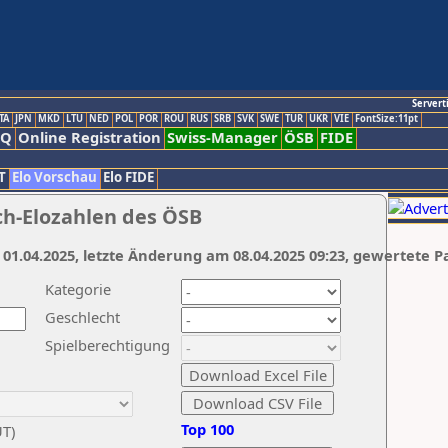
Servert
TA
JPN
MKD
LTU
NED
POL
POR
ROU
RUS
SRB
SVK
SWE
TUR
UKR
VIE
FontSize:11pt
AQ
Online Registration
Swiss-Manager
ÖSB
FIDE
T
Elo Vorschau
Elo FIDE
ch-Elozahlen des ÖSB
 01.04.2025, letzte Änderung am 08.04.2025 09:23, gewertete P
Kategorie
Geschlecht
Spielberechtigung
Top 100
UT)