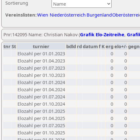
Sortierung
Vereinslisten:
Wien
Niederösterreich
Burgenland
Oberösterrei
Pnr:142095 Name: Christian Nakov (
Grafik Elo-Zeitreihe
,
Grafik
tnr
St
turnier
bdld
rd
datum
f
K
erg
elo+/-
gegn
Elozahl per 01.01.2023
0
0
Elozahl per 01.04.2023
0
0
Elozahl per 01.07.2023
0
0
Elozahl per 01.10.2023
0
0
Elozahl per 01.01.2024
0
0
Elozahl per 01.04.2024
0
0
Elozahl per 01.07.2024
0
0
Elozahl per 01.10.2024
0
0
Elozahl per 01.01.2025
0
0
Elozahl per 01.04.2025
0
0
Elozahl per 01.07.2025
0
0
Elozahl per 01.10.2025
0
0
Elozahl per 01.01.2026
0
0