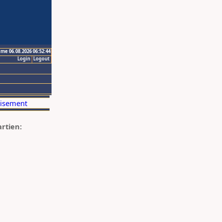
ime 06.08.2026 06:52:44
Login
Logout
artien: