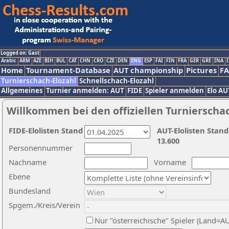
Logged on: Gast
Arabic
ARM
AZE
BIH
BUL
CAT
CHN
CRO
CZE
DEN
ENG
ESP
FAI
FIN
FRA
GER
GRE
INA
I
Home
Tournament-Database
AUT championship
Pictures
F
Turnierschach-Elozahl
Schnellschach-Elozahl
Allgemeines
Turnier anmelden: AUT
FIDE
Spieler anmelden
Elo AU
Willkommen bei den offiziellen Turnierscha
FIDE-Elolisten Stand
AUT-Elolisten Stand
13.600
Personennummer
Nachname
Vorname
Ebene
Bundesland
Spgem./Kreis/Verein
Nur "österreichische" Spieler (Land=A