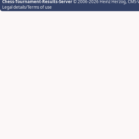
Chess-Tournament-Results-Server
© 2006-2026 Heinz Herzog
, CMS-
Legal details/Terms of use