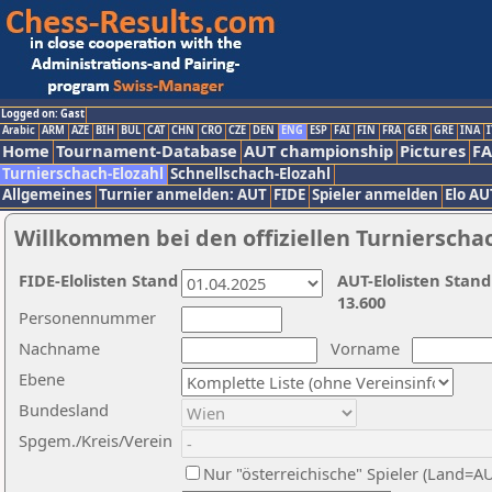
Logged on: Gast
Arabic
ARM
AZE
BIH
BUL
CAT
CHN
CRO
CZE
DEN
ENG
ESP
FAI
FIN
FRA
GER
GRE
INA
I
Home
Tournament-Database
AUT championship
Pictures
F
Turnierschach-Elozahl
Schnellschach-Elozahl
Allgemeines
Turnier anmelden: AUT
FIDE
Spieler anmelden
Elo AU
Willkommen bei den offiziellen Turnierscha
FIDE-Elolisten Stand
AUT-Elolisten Stand
13.600
Personennummer
Nachname
Vorname
Ebene
Bundesland
Spgem./Kreis/Verein
Nur "österreichische" Spieler (Land=A