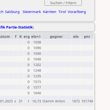
ch
Salzburg
Steiermark
Kärnten
Tirol
Vorarlberg
fik Partie-Statistik
)
datum
f
K
erg
elo+/-
gegner
elo
pnr
0
1038
0
1096
0
1040
0
1040
0
1202
0
1248
0
1235
0
1515
0
1577
0
1640
.01.2025
s
31
1
16,73
Damm Anton
1672
101740