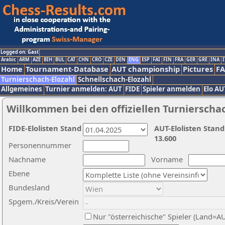
Logged on: Gast
Arabic
ARM
AZE
BIH
BUL
CAT
CHN
CRO
CZE
DEN
ENG
ESP
FAI
FIN
FRA
GER
GRE
INA
I
Home
Tournament-Database
AUT championship
Pictures
F
Turnierschach-Elozahl
Schnellschach-Elozahl
Allgemeines
Turnier anmelden: AUT
FIDE
Spieler anmelden
Elo AU
Willkommen bei den offiziellen Turnierscha
FIDE-Elolisten Stand
AUT-Elolisten Stand
13.600
Personennummer
Nachname
Vorname
Ebene
Bundesland
Spgem./Kreis/Verein
Nur "österreichische" Spieler (Land=A