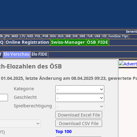
Servert
TA
JPN
MKD
LTU
NED
POL
POR
ROU
RUS
SRB
SVK
SWE
TUR
UKR
VIE
FontSize:11pt
AQ
Online Registration
Swiss-Manager
ÖSB
FIDE
T
Elo Vorschau
Elo FIDE
ch-Elozahlen des ÖSB
 01.04.2025, letzte Änderung am 08.04.2025 09:23, gewertete P
Kategorie
Geschlecht
Spielberechtigung
Top 100
UT)