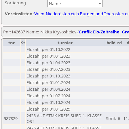
Sortierung
Vereinslisten:
Wien
Niederösterreich
Burgenland
Oberösterrei
Pnr:142637 Name: Nikita Kryvosheiev (
Grafik Elo-Zeitreihe
,
Gra
tnr
St
turnier
bdld
rd
Elozahl per 01.10.2022
Elozahl per 01.01.2023
Elozahl per 01.04.2023
Elozahl per 01.07.2023
Elozahl per 01.10.2023
Elozahl per 01.01.2024
Elozahl per 01.04.2024
Elozahl per 01.07.2024
Elozahl per 01.10.2024
Elozahl per 01.01.2025
2425 AUT STMK KREIS SUED 1. KLASSE
987829
Stmk
6
11
OST
2425 AUT STMK KREIS SUED 1. KLASSE