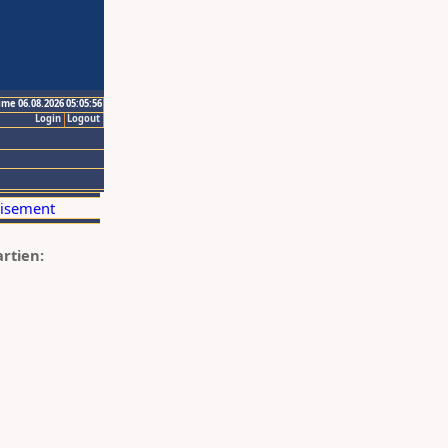
ime 06.08.2026 05:05:56
Login
Logout
artien: