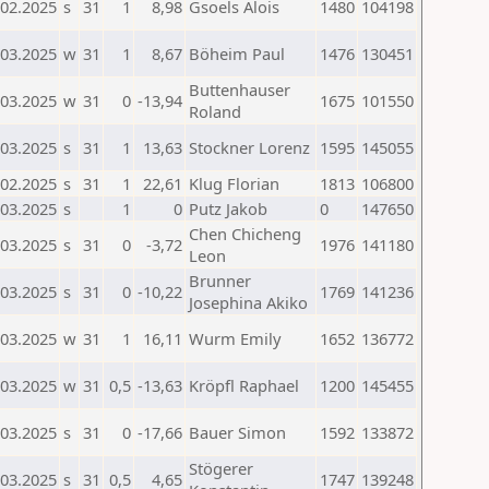
.02.2025
s
31
1
8,98
Gsoels Alois
1480
104198
.03.2025
w
31
1
8,67
Böheim Paul
1476
130451
Buttenhauser
.03.2025
w
31
0
-13,94
1675
101550
Roland
.03.2025
s
31
1
13,63
Stockner Lorenz
1595
145055
.02.2025
s
31
1
22,61
Klug Florian
1813
106800
.03.2025
s
1
0
Putz Jakob
0
147650
Chen Chicheng
.03.2025
s
31
0
-3,72
1976
141180
Leon
Brunner
.03.2025
s
31
0
-10,22
1769
141236
Josephina Akiko
.03.2025
w
31
1
16,11
Wurm Emily
1652
136772
.03.2025
w
31
0,5
-13,63
Kröpfl Raphael
1200
145455
.03.2025
s
31
0
-17,66
Bauer Simon
1592
133872
Stögerer
.03.2025
s
31
0,5
4,65
1747
139248