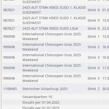
SUEDWEST
2425 AUT STMK KREIS SUED 1. KLASSE
987831
Stmk
8
01.
SUEDWEST
2425 AUT STMK KREIS SUED 1. KLASSE
987831
Stmk
9
15.
SUEDWEST
987827
2425 AUT STMK KREIS SUED LIGA
Stmk
9
22.
International Chessopen Graz 2025
990698
Stmk
1
15.
Weekend
International Chessopen Graz 2025
990698
Stmk
2
16.
Weekend
International Chessopen Graz 2025
990698
Stmk
3
16.
Weekend
International Chessopen Graz 2025
990698
Stmk
4
17.
Weekend
International Chessopen Graz 2025
990698
Stmk
5
17.
Weekend
1108465
Steirischer Schachcup 2025
Stmk
2
30.
Gesamtpartien 10
Elozahl per 01.04.2025
Elozahl per 01.07.2025