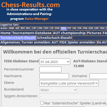
Logged on: Gast
Arabic
ARM
AZE
BIH
BUL
CAT
CHN
CRO
CZE
DEN
ENG
ESP
FAI
FIN
FRA
GER
GRE
INA
I
Home
Tournament-Database
AUT championship
Pictures
F
Turnierschach-Elozahl
Schnellschach-Elozahl
Allgemeines
Turnier anmelden: AUT
FIDE
Spieler anmelden
Elo AU
Willkommen bei den offiziellen Turnierscha
FIDE-Elolisten Stand
AUT-Elolisten Stand
13.600
Personennummer
Nachname
Vorname
Ebene
Bundesland
Spgem./Kreis/Verein
Nur "österreichische" Spieler (Land=A