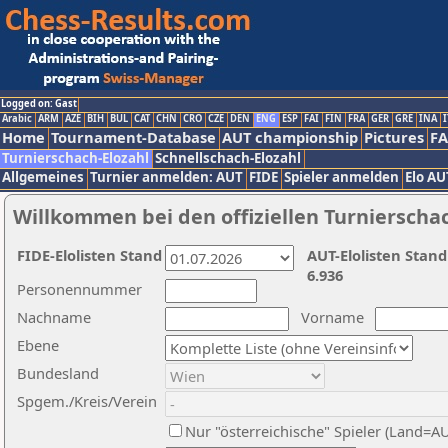
Logged on: Gast
Arabic
ARM
AZE
BIH
BUL
CAT
CHN
CRO
CZE
DEN
ENG
ESP
FAI
FIN
FRA
GER
GRE
INA
I
Home
Tournament-Database
AUT championship
Pictures
F
Turnierschach-Elozahl
Schnellschach-Elozahl
Allgemeines
Turnier anmelden: AUT
FIDE
Spieler anmelden
Elo AU
Willkommen bei den offiziellen Turnierscha
FIDE-Elolisten Stand
AUT-Elolisten Stand
6.936
Personennummer
Nachname
Vorname
Ebene
Bundesland
Spgem./Kreis/Verein
Nur "österreichische" Spieler (Land=A