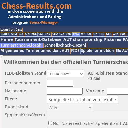
Logged on: Gast
Arabic
ARM
AZE
BIH
BUL
CAT
CHN
CRO
CZE
DEN
ENG
ESP
FAI
FIN
FRA
GER
GRE
INA
I
Home
Tournament-Database
AUT championship
Pictures
F
Turnierschach-Elozahl
Schnellschach-Elozahl
Allgemeines
Turnier anmelden: AUT
FIDE
Spieler anmelden
Elo AU
Willkommen bei den offiziellen Turnierscha
FIDE-Elolisten Stand
AUT-Elolisten Stand
13.600
Personennummer
Nachname
Vorname
Ebene
Bundesland
Spgem./Kreis/Verein
Nur "österreichische" Spieler (Land=A