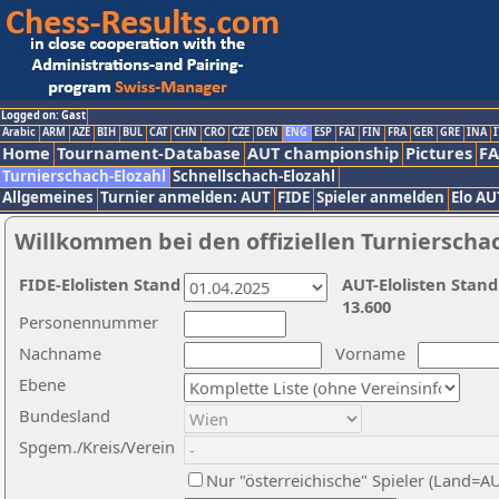
Logged on: Gast
Arabic
ARM
AZE
BIH
BUL
CAT
CHN
CRO
CZE
DEN
ENG
ESP
FAI
FIN
FRA
GER
GRE
INA
I
Home
Tournament-Database
AUT championship
Pictures
F
Turnierschach-Elozahl
Schnellschach-Elozahl
Allgemeines
Turnier anmelden: AUT
FIDE
Spieler anmelden
Elo AU
Willkommen bei den offiziellen Turnierscha
FIDE-Elolisten Stand
AUT-Elolisten Stand
13.600
Personennummer
Nachname
Vorname
Ebene
Bundesland
Spgem./Kreis/Verein
Nur "österreichische" Spieler (Land=A