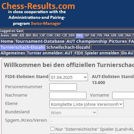
Logged on: Gast
Arabic
ARM
AZE
BIH
BUL
CAT
CHN
CRO
CZE
DEN
ENG
ESP
FAI
FIN
FRA
GER
GRE
INA
I
Home
Tournament-Database
AUT championship
Pictures
F
Turnierschach-Elozahl
Schnellschach-Elozahl
Allgemeines
Turnier anmelden: AUT
FIDE
Spieler anmelden
Elo AU
Willkommen bei den offiziellen Turnierscha
FIDE-Elolisten Stand
AUT-Elolisten Stand
13.600
Personennummer
Nachname
Vorname
Ebene
Bundesland
Spgem./Kreis/Verein
Nur "österreichische" Spieler (Land=A