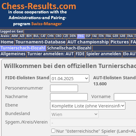
Logged on: Gast
Arabic
ARM
AZE
BIH
BUL
CAT
CHN
CRO
CZE
DEN
ENG
ESP
FAI
FIN
FRA
GER
GRE
INA
I
Home
Tournament-Database
AUT championship
Pictures
F
Turnierschach-Elozahl
Schnellschach-Elozahl
Allgemeines
Turnier anmelden: AUT
FIDE
Spieler anmelden
Elo AU
Willkommen bei den offiziellen Turnierscha
FIDE-Elolisten Stand
AUT-Elolisten Stand
13.600
Personennummer
Nachname
Vorname
Ebene
Bundesland
Spgem./Kreis/Verein
Nur "österreichische" Spieler (Land=A