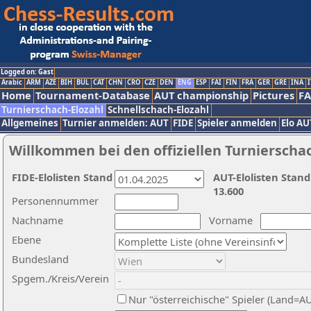
Logged on: Gast
Arabic
ARM
AZE
BIH
BUL
CAT
CHN
CRO
CZE
DEN
ENG
ESP
FAI
FIN
FRA
GER
GRE
INA
I
Home
Tournament-Database
AUT championship
Pictures
F
Turnierschach-Elozahl
Schnellschach-Elozahl
Allgemeines
Turnier anmelden: AUT
FIDE
Spieler anmelden
Elo AU
Willkommen bei den offiziellen Turnierscha
FIDE-Elolisten Stand
AUT-Elolisten Stand
13.600
Personennummer
Nachname
Vorname
Ebene
Bundesland
Spgem./Kreis/Verein
Nur "österreichische" Spieler (Land=A