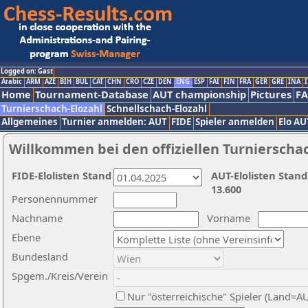
Logged on: Gast
Arabic
ARM
AZE
BIH
BUL
CAT
CHN
CRO
CZE
DEN
ENG
ESP
FAI
FIN
FRA
GER
GRE
INA
I
Home
Tournament-Database
AUT championship
Pictures
F
Turnierschach-Elozahl
Schnellschach-Elozahl
Allgemeines
Turnier anmelden: AUT
FIDE
Spieler anmelden
Elo AU
Willkommen bei den offiziellen Turnierscha
FIDE-Elolisten Stand
AUT-Elolisten Stand
13.600
Personennummer
Nachname
Vorname
Ebene
Bundesland
Spgem./Kreis/Verein
Nur "österreichische" Spieler (Land=A