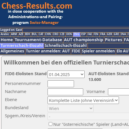
Logged on: Gast
Arabic
ARM
AZE
BIH
BUL
CAT
CHN
CRO
CZE
DEN
ENG
ESP
FAI
FIN
FRA
GER
GRE
INA
I
Home
Tournament-Database
AUT championship
Pictures
F
Turnierschach-Elozahl
Schnellschach-Elozahl
Allgemeines
Turnier anmelden: AUT
FIDE
Spieler anmelden
Elo AU
Willkommen bei den offiziellen Turnierscha
FIDE-Elolisten Stand
AUT-Elolisten Stand
13.600
Personennummer
Nachname
Vorname
Ebene
Bundesland
Spgem./Kreis/Verein
Nur "österreichische" Spieler (Land=A