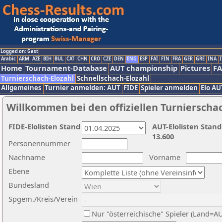
Logged on: Gast
Arabic
ARM
AZE
BIH
BUL
CAT
CHN
CRO
CZE
DEN
ENG
ESP
FAI
FIN
FRA
GER
GRE
INA
I
Home
Tournament-Database
AUT championship
Pictures
F
Turnierschach-Elozahl
Schnellschach-Elozahl
Allgemeines
Turnier anmelden: AUT
FIDE
Spieler anmelden
Elo AU
Willkommen bei den offiziellen Turnierscha
FIDE-Elolisten Stand
AUT-Elolisten Stand
13.600
Personennummer
Nachname
Vorname
Ebene
Bundesland
Spgem./Kreis/Verein
Nur "österreichische" Spieler (Land=A