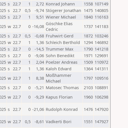
025
s
22.7
1
2,72
Konrad Johann
1558
107149
025
s
22.7
0,5
-9,74
Stögerer Jonathan
1475
140805
025
s
22.7
1
9,51
Wiener Michael
1840
116163
Göschke Elias
025
w
22.7
0
-16,08
1737
141183
Cedric
025
s
22.7
0,5
-0,68
Fruhwirt Gerd
1872
103246
025
w
22.7
1
1,36
Schleich Berthold
1294
146892
025
s
22.7
0
-14,5
Trummer Max
1790
141218
025
s
22.7
0
-9,06
Sohn Benedikt
1971
129691
025
w
22.7
1
2,04
Poelzer Andreas
1509
110972
025
s
22.7
1
1,36
Kaloh Edvard
1364
141311
Moßhammer
025
w
22.7
1
8,38
1797
109516
Michael
025
s
22.7
0
-5,21
Matosec Thomas
2103
108891
025
w
22.7
0
-9,29
Kapus Florian
1960
106298
025
s
22.7
0
-21,06
Rudolph Konrad
1476
147920
025
w
22.7
0,5
-8,61
Vadkerti Bori
1551
147927