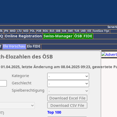
Servert
TA
JPN
MKD
LTU
NED
POL
POR
ROU
RUS
SRB
SVK
SWE
TUR
UKR
VIE
FontSize:11pt
AQ
Online Registration
Swiss-Manager
ÖSB
FIDE
T
Elo Vorschau
Elo FIDE
ch-Elozahlen des ÖSB
 01.04.2025, letzte Änderung am 08.04.2025 09:23, gewertete P
Kategorie
Geschlecht
Spielberechtigung
Top 100
UT)