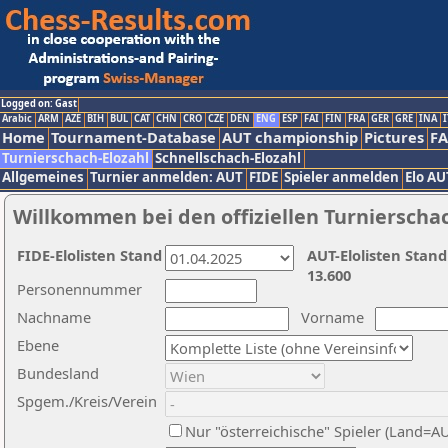
Logged on: Gast
Arabic
ARM
AZE
BIH
BUL
CAT
CHN
CRO
CZE
DEN
ENG
ESP
FAI
FIN
FRA
GER
GRE
INA
I
Home
Tournament-Database
AUT championship
Pictures
F
Turnierschach-Elozahl
Schnellschach-Elozahl
Allgemeines
Turnier anmelden: AUT
FIDE
Spieler anmelden
Elo AU
Willkommen bei den offiziellen Turnierscha
FIDE-Elolisten Stand
AUT-Elolisten Stand
13.600
Personennummer
Nachname
Vorname
Ebene
Bundesland
Spgem./Kreis/Verein
Nur "österreichische" Spieler (Land=A