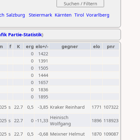
ch
Salzburg
Steiermark
Kärnten
Tirol
Vorarlberg
fik Partie-Statistik
)
m
f
K
erg
elo+/-
gegner
elo
pnr
0
1422
0
1391
0
1505
0
1444
0
1657
0
1836
0
1895
025
s
22.7
0,5
-3,85
Kraker Reinhard
1771
107322
Heinisch
025
s
22.7
0
-11,33
1896
118923
Wolfgang
025
s
22.7
0,5
-0,68
Meixner Helmut
1870
109087