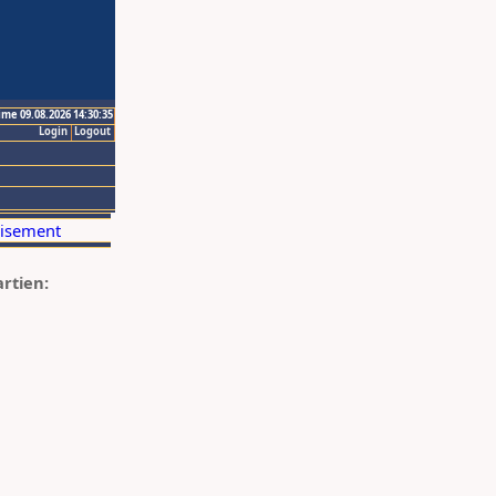
ime 09.08.2026 14:30:35
Login
Logout
artien: