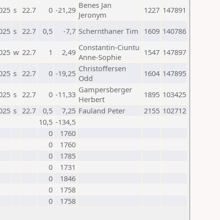
Benes Jan
025
s
22.7
0
-21,29
1227
147891
Jeronym
025
s
22.7
0,5
-7,7
Schernthaner Tim
1609
140786
Constantin-Ciuntu
025
w
22.7
1
2,49
1547
147897
Anne-Sophie
Christoffersen
025
s
22.7
0
-19,25
1604
147895
Odd
Gampersberger
025
s
22.7
0
-11,33
1895
103425
Herbert
025
s
22.7
0,5
7,25
Fauland Peter
2155
102712
10,5
-134,5
0
1760
0
1760
0
1785
0
1731
0
1846
0
1758
0
1758