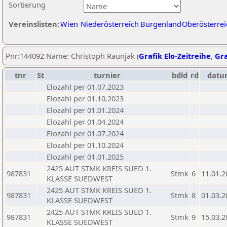
Sortierung
Vereinslisten:
Wien
Niederösterreich
Burgenland
Oberösterrei
Pnr:144092 Name: Christoph Raunjak (
Grafik Elo-Zeitreihe
,
Gra
tnr
St
turnier
bdld
rd
datu
Elozahl per 01.07.2023
Elozahl per 01.10.2023
Elozahl per 01.01.2024
Elozahl per 01.04.2024
Elozahl per 01.07.2024
Elozahl per 01.10.2024
Elozahl per 01.01.2025
2425 AUT STMK KREIS SUED 1.
987831
Stmk
6
11.01.2
KLASSE SUEDWEST
2425 AUT STMK KREIS SUED 1.
987831
Stmk
8
01.03.2
KLASSE SUEDWEST
2425 AUT STMK KREIS SUED 1.
987831
Stmk
9
15.03.2
KLASSE SUEDWEST