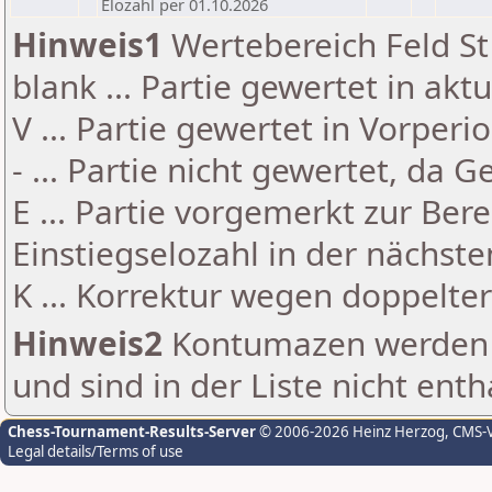
Elozahl per 01.10.2026
Hinweis1
Wertebereich Feld St 
blank ... Partie gewertet in akt
V ... Partie gewertet in Vorperi
- ... Partie nicht gewertet, da 
E ... Partie vorgemerkt zur Be
Einstiegselozahl in der nächst
K ... Korrektur wegen doppelt
Hinweis2
Kontumazen werden g
und sind in der Liste nicht enth
Chess-Tournament-Results-Server
© 2006-2026 Heinz Herzog
, CMS-
Legal details/Terms of use