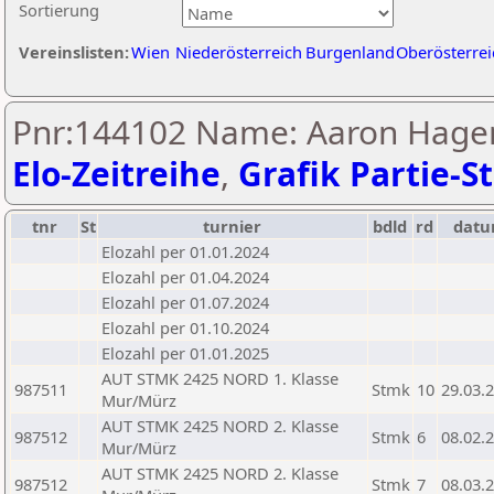
Sortierung
Vereinslisten:
Wien
Niederösterreich
Burgenland
Oberösterrei
Pnr:144102 Name: Aaron Hage
Elo-Zeitreihe
,
Grafik Partie-St
tnr
St
turnier
bdld
rd
dat
Elozahl per 01.01.2024
Elozahl per 01.04.2024
Elozahl per 01.07.2024
Elozahl per 01.10.2024
Elozahl per 01.01.2025
AUT STMK 2425 NORD 1. Klasse
987511
Stmk
10
29.03.
Mur/Mürz
AUT STMK 2425 NORD 2. Klasse
987512
Stmk
6
08.02.
Mur/Mürz
AUT STMK 2425 NORD 2. Klasse
987512
Stmk
7
08.03.