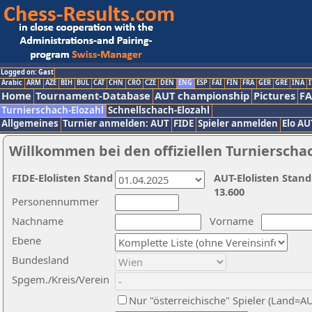
Logged on: Gast
Arabic
ARM
AZE
BIH
BUL
CAT
CHN
CRO
CZE
DEN
ENG
ESP
FAI
FIN
FRA
GER
GRE
INA
I
Home
Tournament-Database
AUT championship
Pictures
F
Turnierschach-Elozahl
Schnellschach-Elozahl
Allgemeines
Turnier anmelden: AUT
FIDE
Spieler anmelden
Elo AU
Willkommen bei den offiziellen Turnierscha
FIDE-Elolisten Stand
AUT-Elolisten Stand
13.600
Personennummer
Nachname
Vorname
Ebene
Bundesland
Spgem./Kreis/Verein
Nur "österreichische" Spieler (Land=A