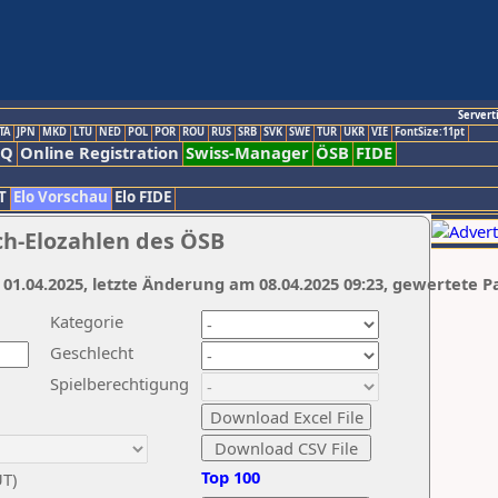
Servert
TA
JPN
MKD
LTU
NED
POL
POR
ROU
RUS
SRB
SVK
SWE
TUR
UKR
VIE
FontSize:11pt
AQ
Online Registration
Swiss-Manager
ÖSB
FIDE
T
Elo Vorschau
Elo FIDE
ch-Elozahlen des ÖSB
 01.04.2025, letzte Änderung am 08.04.2025 09:23, gewertete P
Kategorie
Geschlecht
Spielberechtigung
Top 100
UT)