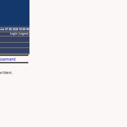
ime 07.08.2026 18:09:49
Login
Logout
artien: