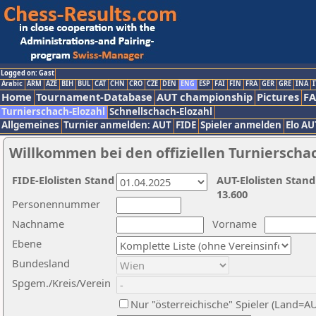
Logged on: Gast
Arabic
ARM
AZE
BIH
BUL
CAT
CHN
CRO
CZE
DEN
ENG
ESP
FAI
FIN
FRA
GER
GRE
INA
I
Home
Tournament-Database
AUT championship
Pictures
F
Turnierschach-Elozahl
Schnellschach-Elozahl
Allgemeines
Turnier anmelden: AUT
FIDE
Spieler anmelden
Elo AU
Willkommen bei den offiziellen Turnierscha
FIDE-Elolisten Stand
AUT-Elolisten Stand
13.600
Personennummer
Nachname
Vorname
Ebene
Bundesland
Spgem./Kreis/Verein
Nur "österreichische" Spieler (Land=A