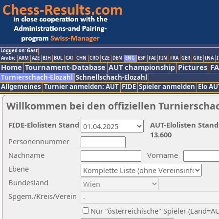
Logged on: Gast
Arabic
ARM
AZE
BIH
BUL
CAT
CHN
CRO
CZE
DEN
ENG
ESP
FAI
FIN
FRA
GER
GRE
INA
I
Home
Tournament-Database
AUT championship
Pictures
F
Turnierschach-Elozahl
Schnellschach-Elozahl
Allgemeines
Turnier anmelden: AUT
FIDE
Spieler anmelden
Elo AU
Willkommen bei den offiziellen Turnierscha
FIDE-Elolisten Stand
AUT-Elolisten Stand
13.600
Personennummer
Nachname
Vorname
Ebene
Bundesland
Spgem./Kreis/Verein
Nur "österreichische" Spieler (Land=A